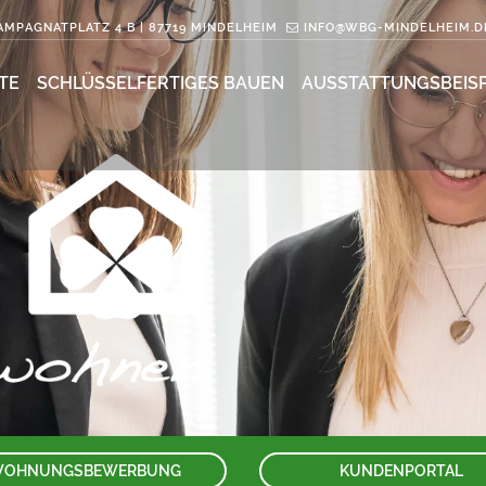
MPAGNATPLATZ 4 B | 87719 MINDELHEIM
INFO@WBG-MINDELHEIM.D
TE
SCHLÜSSELFERTIGES BAUEN
AUSSTATTUNGSBEISP
OHNUNGSBEWERBUNG
KUNDENPORTAL