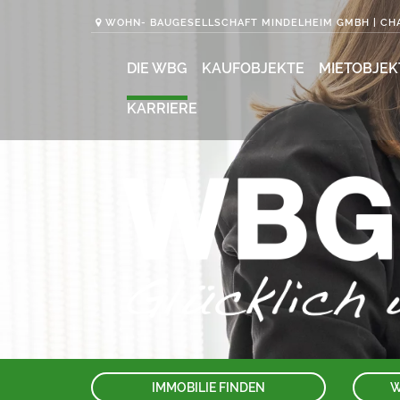
WOHN- BAUGESELLSCHAFT MINDELHEIM GMBH | CHA
DIE WBG
KAUFOBJEKTE
MIETOBJEK
KARRIERE
IMMOBILIE FINDEN
W