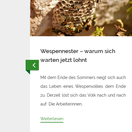
h
Sommerausgabe unserer
Kundenzeitung "Kleeblatt"
h auch
Sommer 2026
 Ende
Weiterlesen
d nach