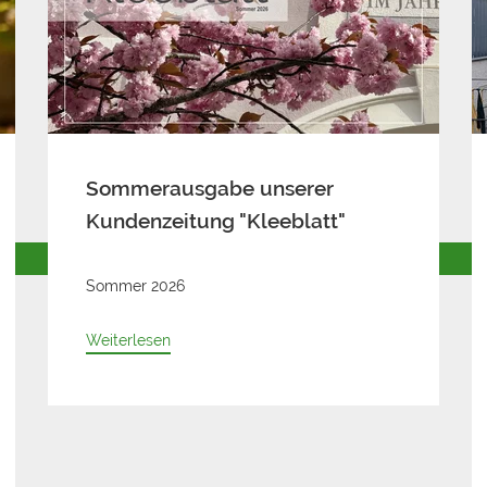
Frundsbergfest – ein
besonderes Erlebnis
Das Frundsbergfest war ein echtes
Highlight für unser Team. Gerne folgten wir
der Einladung von Georg von Frundsberg
und seiner Frau Anna von Lodron…
Weiterlesen